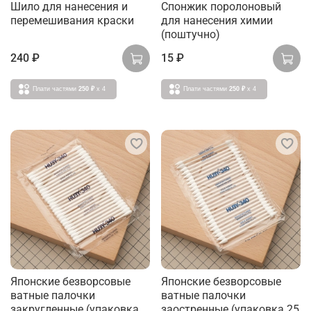
Шило для нанесения и
Спонжик поролоновый
перемешивания краски
для нанесения химии
(поштучно)
240 ₽
15 ₽
Плати частями
250 ₽
x 4
Плати частями
250 ₽
x 4
Японские безворсовые
Японские безворсовые
ватные палочки
ватные палочки
закругленные (упаковка
заостренные (упаковка 25