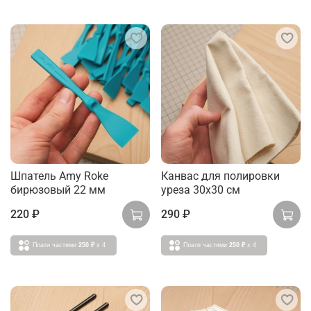
Шпатель Amy Roke
Канвас для полировки
бирюзовый 22 мм
уреза 30x30 см
220 ₽
290 ₽
Плати частями
250 ₽
x 4
Плати частями
250 ₽
x 4