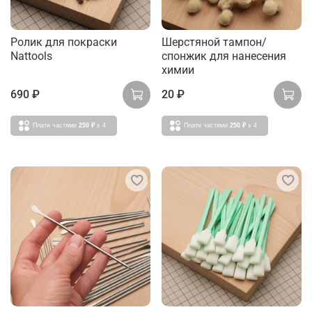
Ролик для покраски
Шерстяной тампон/
Nattools
спонжик для нанесения
химии
690 ₽
20 ₽
Плати частями
250 ₽
x 4
Плати частями
250 ₽
x 4