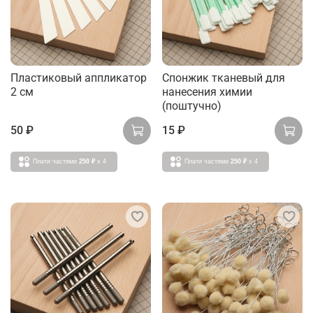
Пластиковый аппликатор
Спонжик тканевый для
2 см
нанесения химии
(поштучно)
50 ₽
15 ₽
Плати частями
250 ₽
x 4
Плати частями
250 ₽
x 4