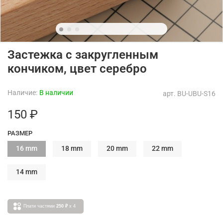
Застежка с закругленным
кончиком, цвет серебро
Наличие:
В наличии
арт.
BU-UBU-S16
150 ₽
РАЗМЕР
16 mm
18 mm
20 mm
22 mm
14 mm
Плати частями
250 ₽
x 4