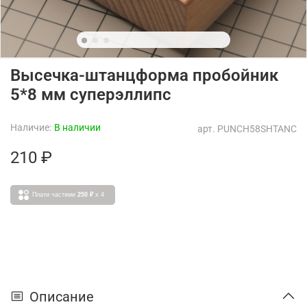
Высечка-штанцформа пробойник
5*8 мм суперэллипс
Наличие:
В наличии
арт.
PUNCH58SHTANC
210 ₽
Плати частями
250 ₽
x 4
Описание