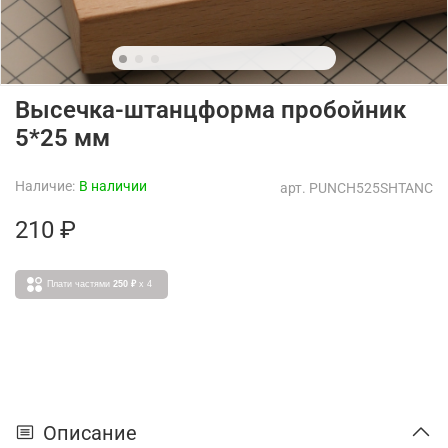
Высечка-штанцформа пробойник
5*25 мм
Наличие:
В наличии
арт.
PUNCH525SHTANC
210 ₽
Плати частями
250 ₽
x 4
Описание