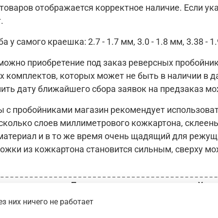
товаров отображается корректное наличие. Если указ
т.
 у самого краешка: 2.7 - 1.7 мм, 3.0 - 1.8 мм, 3.38 - 1.9
ожно приобретение под заказ реверсных пробойников
х комплектов, которых может не быть в наличии в 
нить дату ближайшего сбора заявок на предзаказ м
ы с пробойниками магазин рекомендует использовать
есколько слоев миллиметрового кожкартона, склеены
материал и в то же время очень щадящий для режущ
ожки из кожкартона становится сильным, сверху мо
иденциальности
Пользовательское соглашение
Усло
з них ничего не работает
ИП Вершинин М.И. // ОГРН
321392600049140 // 2026 г.