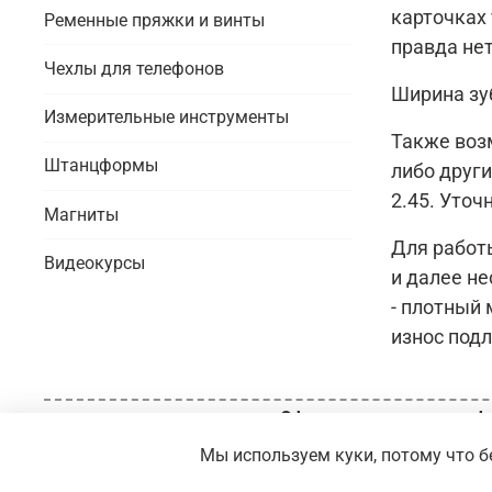
карточках 
Ременные пряжки и винты
правда не
Чехлы для телефонов
Ширина зуба
Измерительные инструменты
Также возм
Штанцформы
либо други
2.45. Уточ
Магниты
Для работ
Видеокурсы
и далее н
- плотный 
износ подл
Оферта и политика конф
Мы используем куки, потому что бе