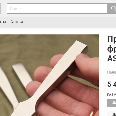
кты
Статьи
П
фр
A
Нали
5 
РАЗМ
Ша
Ша