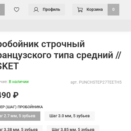
Профиль
Корзина
0
робойник строчный
анцузского типа средний //
SKET
чие:
В наличии
арт.
PUNCHSTEP27TEETH5
490 ₽
ЕР (ШАГ) ПРОБОЙНИКА
г 2.7 мм, 5 зубьев
Шаг 3.0 мм, 5 зубьев
г 3.38 мм, 5 зубьев
Шаг 3.85 мм, 5 зубьев