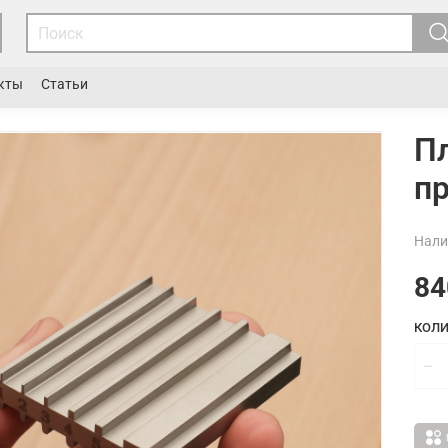
кты
Статьи
П
п
Нали
84
КОЛИ