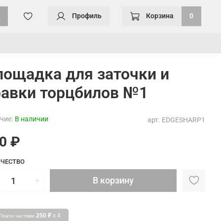
Профиль
Корзина
0
лощадка для заточки и
равки торцбилов №1
чие:
В наличии
арт.
EDGESHARP1
0 ₽
ЧЕСТВО
В корзину
250 ₽
x 4
Плати частями