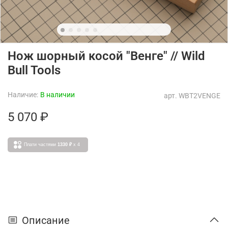
Нож шорный косой "Венге" // Wild
Bull Tools
Наличие:
В наличии
арт.
WBT2VENGE
5 070 ₽
Плати частями
1330 ₽
x 4
Описание