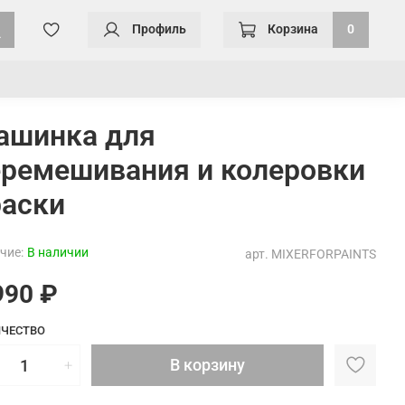
Профиль
Корзина
0
ашинка для
еремешивания и колеровки
раски
чие:
В наличии
арт.
MIXERFORPAINTS
990 ₽
ЧЕСТВО
В корзину