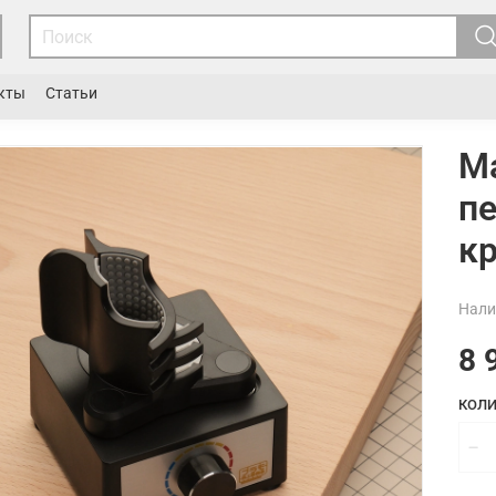
кты
Статьи
М
п
к
Нали
8 
КОЛИ