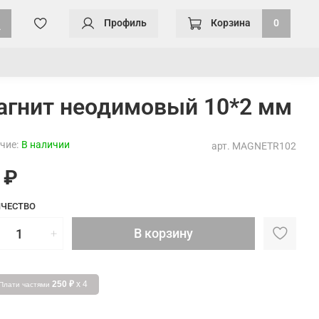
Профиль
Корзина
0
агнит неодимовый 10*2 мм
чие:
В наличии
арт.
MAGNETR102
 ₽
ЧЕСТВО
В корзину
250 ₽
x 4
Плати частями