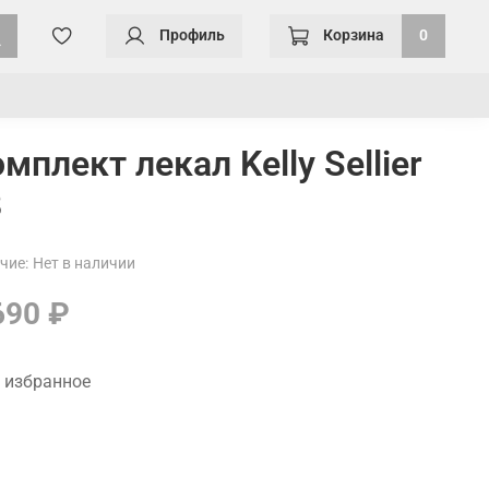
Профиль
Корзина
0
мплект лекал Kelly Sellier
8
чие:
Нет в наличии
690 ₽
 избранное