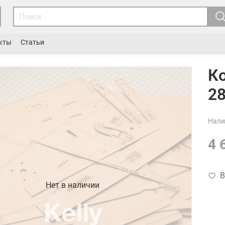
кты
Статьи
Ко
2
Нали
4 
В
Нет в наличии