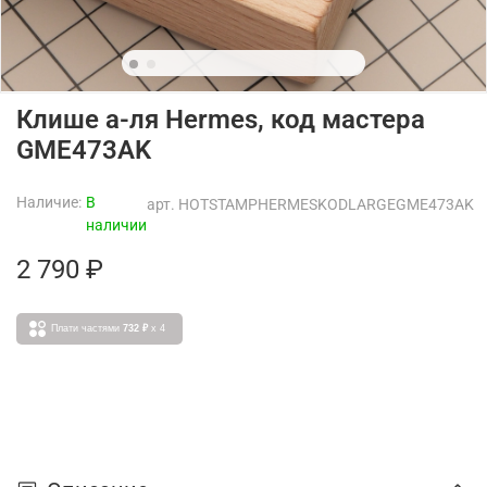
Клише а-ля Hermes, код мастера
GME473AK
Наличие:
В
арт.
HOTSTAMPHERMESKODLARGEGME473AK
наличии
2 790 ₽
Плати частями
732 ₽
x 4