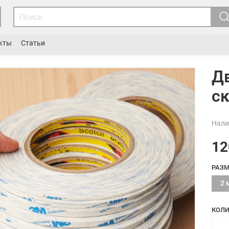
кты
Статьи
Д
ск
Нали
12
РАЗМ
2 
КОЛИ