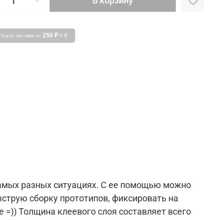
В корзину
250 ₽
x 4
Плати частями от
самых разных ситуациях. С ее помощью можно
ыструю сборку прототипов, фиксировать на
е =)) Толщина клеевого слоя составляет всего