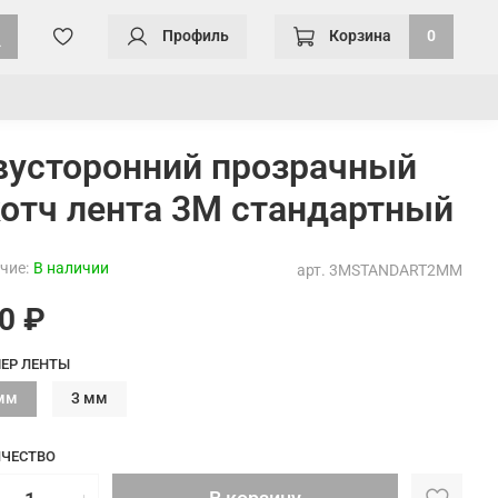
Профиль
Корзина
0
вусторонний прозрачный
отч лента 3M стандартный
чие:
В наличии
арт.
3MSTANDART2MM
0 ₽
ЕР ЛЕНТЫ
мм
3 мм
ЧЕСТВО