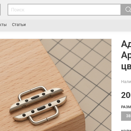
кты
Статьи
Ад
Ap
цв
Нали
20
РАЗМ
38